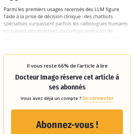
Parmi les premiers usages recensés des LLM figure
l’aide à la prise de décision clinique : des chatbots
spécialisés surpassent parfois les radiologues humains
en suivant des directives du Collège américain de
radiologie (ACR). Ensuite, grâce à GPT-4, des modèles
peuvent automatiser la définition des protocoles
radiologiques avec une précision de 84 %.
« Je pense que
c'est une expérience très prometteuse qui peut
Il vous reste 66% de l’article à lire
Docteur Imago réserve cet article à
ses abonnés
Se connecter
Vous avez déjà un compte ?
Abonnez-vous !