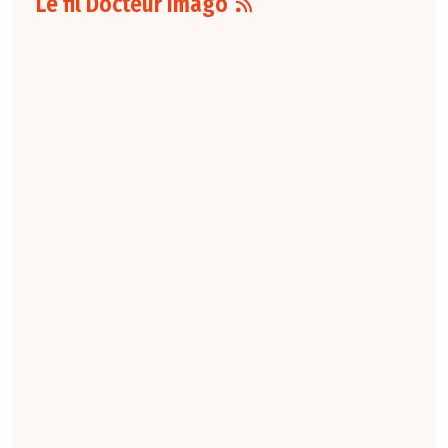
Le fil Docteur Imago
07 août
16:00
Pour la détection
du cancer du sein,
les performances
diagnostiques des
protocoles d'IRM
abrégée par
rapport à l'IRM
standard varient
selon le protocole
et le contexte
clinique. La
technique FAST
conserve une
sensibilité élevée,
tandis que la
combinaison FAST +