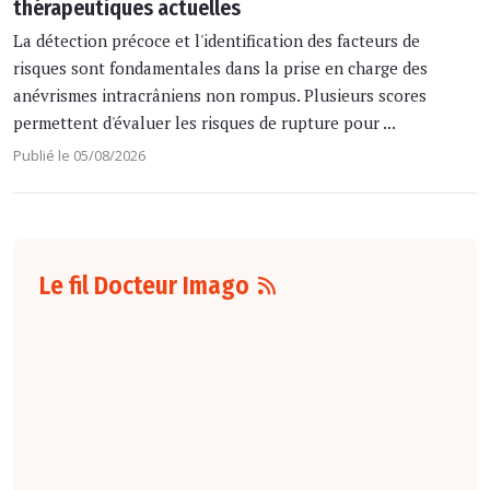
thérapeutiques actuelles
La détection précoce et l'identification des facteurs de
risques sont fondamentales dans la prise en charge des
anévrismes intracrâniens non rompus. Plusieurs scores
permettent d'évaluer les risques de rupture pour ...
Publié le 05/08/2026
Le fil Docteur Imago
07 août
16:00
Pour la détection
du cancer du sein,
les performances
diagnostiques des
protocoles d'IRM