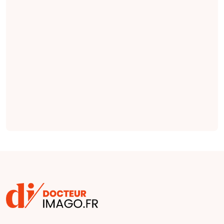
pertinentes en
radiologie qui
seraient plus
complètes et plus
factuelles que les
indications émises
par des cliniciens
(
étude
).