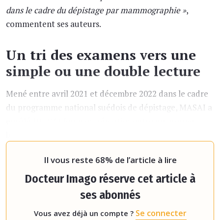
dans le cadre du dépistage par mammographie »
,
commentent ses auteurs.
Un tri des examens vers une
simple ou une double lecture
Mené entre avril 2021 et décembre 2022 dans le cadre
du programme national suédois de dépistage, MASAI a
enrôlé 105 934 femmes, réparties entre un groupe
bénéficiant du dépistage classique par double lecture
et un autre d’un protocole intégran
Il vous reste 68% de l’article à lire
Docteur Imago réserve cet article à
ses abonnés
Se connecter
Vous avez déjà un compte ?