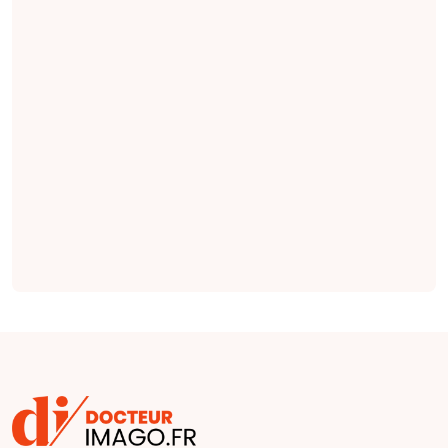
des notes cliniques,
des indications
pertinentes en
radiologie qui
seraient plus
complètes et plus
factuelles que les
indications émises
par des cliniciens
(
étude
).