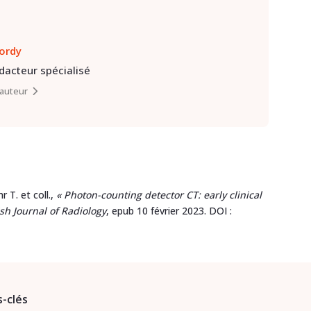
lordy
édacteur spécialisé
l’auteur
r T. et coll.,
« Photon-counting detector CT: early clinical
ish Journal of Radiology
, epub 10 février 2023. DOI :
-clés