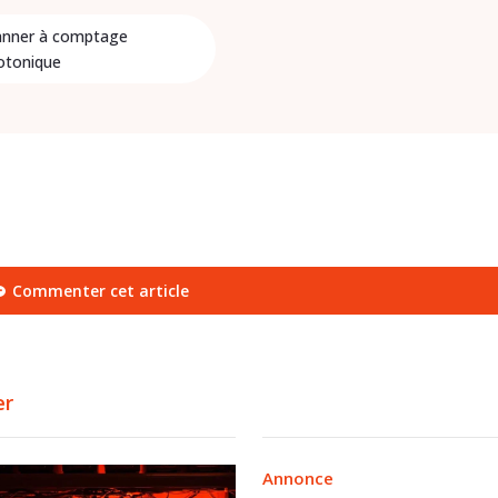
anner à comptage
otonique
Commenter cet article
er
Annonce