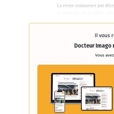
La revue commence par décri
à comptage photonique, avan
scanners : leur puissance co
domaine ont été un facteur c
Il vous 
Docteur Imago r
Vous avez