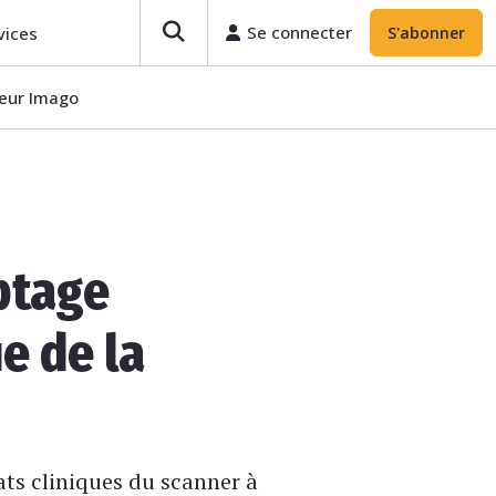
Se connecter
vices
S'abonner
teur Imago
mptage
e de la
ats cliniques du scanner à