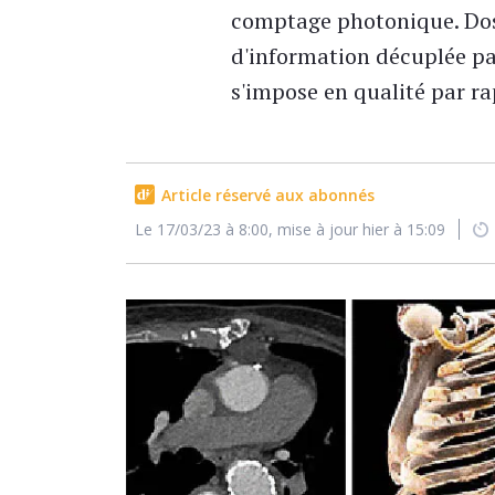
comptage photonique. Dose
d'information décuplée par
s'impose en qualité par r
Article réservé aux abonnés
Le 17/03/23 à 8:00, mise à jour hier à 15:09