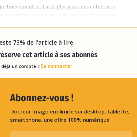
re brièvement les bases physiques des détecteurs
t d'embrayer sur un autre aspect novateur de ces
mputationnelle. Les récentes avancées dans ce
lé p
reste 73% de l’article à lire
éserve cet article à ses abonnés
Se connecter
 déjà un compte ?
Abonnez-vous !
Docteur Imago en illimité sur desktop, tablette,
smartphone, une offre 100% numérique