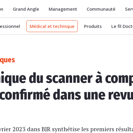
on
Grand Angle
Management
Communauté
Ser
essionnel
Médical et technique
Produits
Le fil Doc
iques
inique du scanner à co
confirmé dans une revu
vrier 2023 dans BJR synthétise les premiers résult