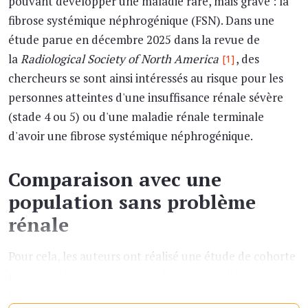
pouvant développer une maladie rare, mais grave : la
fibrose systémique néphrogénique (FSN). Dans une
étude parue en décembre 2025 dans la revue de
la
Radiological Society of North America
, des
[1]
chercheurs se sont ainsi intéressés au risque pour les
personnes atteintes d'une insuffisance rénale sévère
(stade 4 ou 5) ou d'une maladie rénale terminale
d'avoir une fibrose systémique néphrogénique.
Comparaison avec une
population sans problème
rénale
Pour cela, les auteurs ont réalisé une étude de cohorte
rétrospective menée au sein du réseau collaboratif
américain TriNetX. Sur la période de 2010 à 2025,