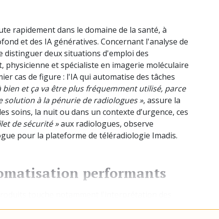
) mute rapidement dans le domaine de la santé, à
ofond et des IA génératives. Concernant l'analyse de
de distinguer deux situations d'emploi des
, physicienne et spécialiste en imagerie moléculaire
mier cas de figure : l'IA qui automatise des tâches
 bien et ça va être plus fréquemment utilisé, parce
solution à la pénurie de radiologues »
, assure la
s soins, la nuit ou dans un contexte d’urgence, ces
ilet de sécurité »
aux radiologues, observe
gue pour la plateforme de téléradiologie Imadis.
tomatisation performants
produits touche notamment l'interprétation des
ies et la réalisation de mesures sur les examens :
«