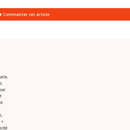
Commenter cet article
sein,
es
par
t
te
e,
 +
icité