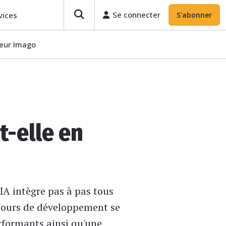
Se connecter
vices
S'abonner
teur Imago
t-elle en
IA intègre pas à pas tous
 cours de développement se
erformants ainsi qu'une