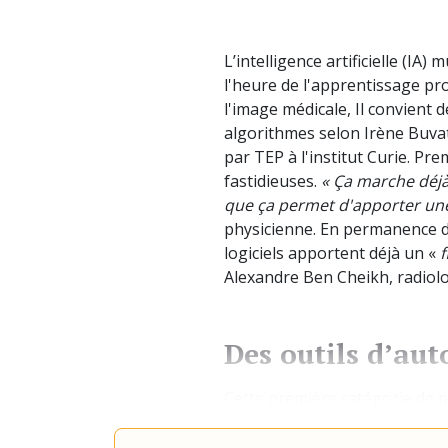
L’intelligence artificielle (IA
l'heure de l'apprentissage pr
l'image médicale, Il convient 
algorithmes selon Irène Buvat
par TEP à l'institut Curie. Pre
fastidieuses.
« Ça marche déjà
que ça permet d'apporter une 
physicienne. En permanence de
logiciels apportent déjà un «
f
Alexandre Ben Cheikh, radiolo
Des outils d’au
Cette première catégorie de 
images, la détection d'anomal
Par ex