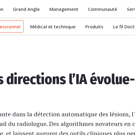
on
Grand Angle
Management
Communauté
Ser
essionnel
Médical et technique
Produits
Le fil Doc
 directions l’IA évolue-
nte dans la détection automatique des lésions, l'
avail du radiologue. Des algorithmes novateurs en
le, et laissent augurer des outils cliniques plus p