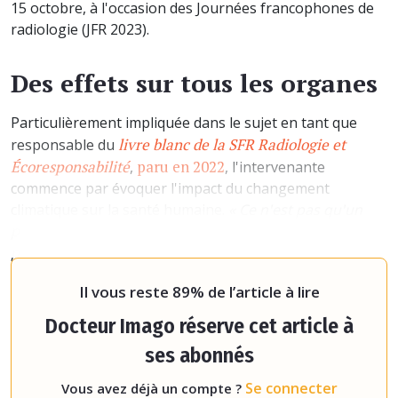
15 octobre, à l'occasion des Journées francophones de
radiologie (JFR 2023).
Des effets sur tous les organes
Particulièrement impliquée dans le sujet en tant que
livre blanc de la SFR Radiologie et
responsable du
Écoresponsabilité
paru en 2022
,
, l'intervenante
commence par évoquer l'impact du changement
climatique sur la santé humaine.
« Ce n'est pas qu'un
problème de pics de pollution aux particules fines. On
pense d'abord aux maladies respiratoires, mais le
changement climatique a aussi des effets sur à
Il vous reste 89% de l’article à lire
Docteur Imago réserve cet article à
ses abonnés
Se connecter
Vous avez déjà un compte ?