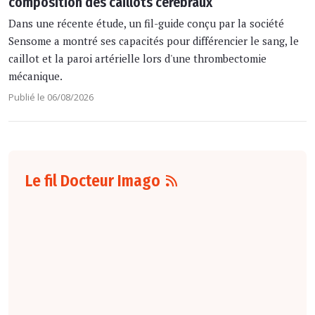
composition des caillots cérébraux
Dans une récente étude, un fil-guide conçu par la société
Sensome a montré ses capacités pour différencier le sang, le
caillot et la paroi artérielle lors d'une thrombectomie
mécanique.
Publié le 06/08/2026
Le fil Docteur Imago
07 août
16:00
Pour la détection
du cancer du sein,
les performances
diagnostiques des
protocoles d'IRM