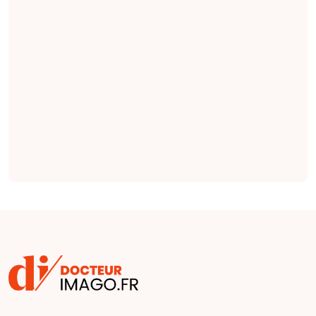
pertinentes en
radiologie qui
seraient plus
complètes et plus
factuelles que les
indications émises
par des cliniciens
(
étude
).