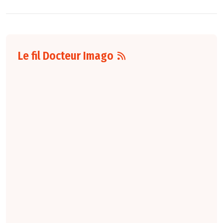
Le fil Docteur Imago
06 août
16:00
L'arrêté du 4 août
2026
fixant le
nombre d'étudiants
de troisième cycle
des études de
médecine
susceptibles d'être
affectés, par
spécialité et par
subdivision
territoriale au titre