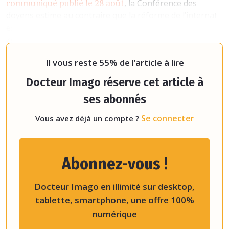
communiqué publié le 28 août
, la Conférence des
doyens estime au contraire que la réforme de l’internat
est
« importante et favorable aux étudiants »
.
« Les
responsables universitaires et les responsables
étudiants l’ont suivie ensemble avec un gran
Il vous reste 55% de l’article à lire
Docteur Imago réserve cet article à
ses abonnés
Se connecter
Vous avez déjà un compte ?
Abonnez-vous !
Docteur Imago en illimité sur desktop,
tablette, smartphone, une offre 100%
numérique