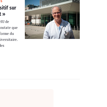
es
sitif sur
t »
CHU de
onstate que
éforme du
versitaire.
des