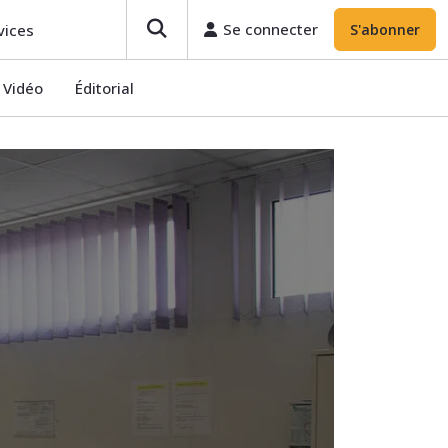
Se connecter
S'abonner
Se connecter
vices
S'abonner
Vidéo
Éditorial