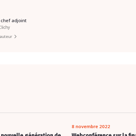
chef adjoint
Clichy
l’auteur
8 novembre 2022
 nouvelle génération de
Webconférence sur la fina