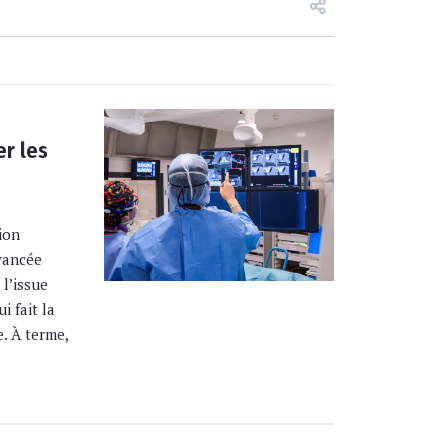
r les
ion
vancée
 l’issue
i fait la
e. À terme,