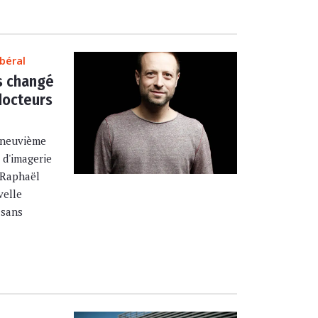
béral
s changé
docteurs
 neuvième
 d'imagerie
 Raphaël
velle
 sans