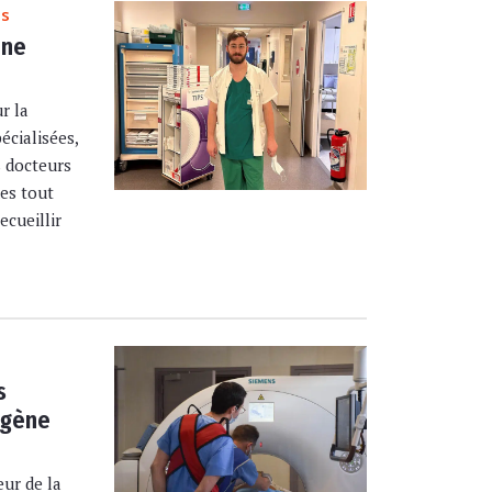
es
une
r la
écialisées,
 docteurs
ues tout
ecueillir
s
ogène
eur de la