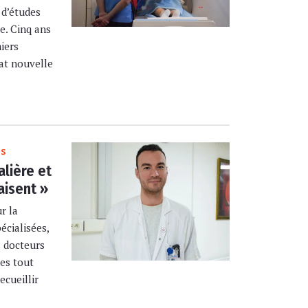
 d’études
e. Cinq ans
miers
nat nouvelle
es
lière et
aisent »
r la
écialisées,
 docteurs
ues tout
ecueillir