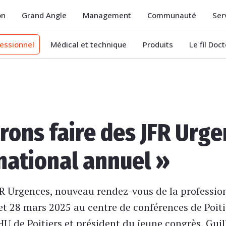
on
Grand Angle
Management
Communauté
Ser
essionnel
Médical et technique
Produits
Le fil Doc
rons faire des JFR Urge
ational annuel »
FR Urgences, nouveau rendez-vous de la profession
 et 28 mars 2025 au centre de conférences de Poiti
HU de Poitiers et président du jeune congrès, Gui