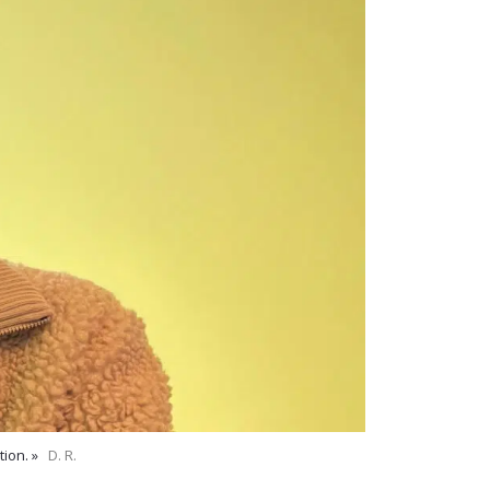
tion. »
D. R.