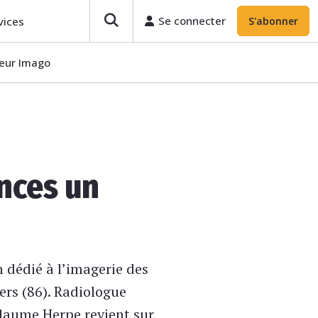
Se connecter
vices
S'abonner
teur Imago
nces un
 dédié à l’imagerie des
ers (86). Radiologue
llaume Herpe revient sur