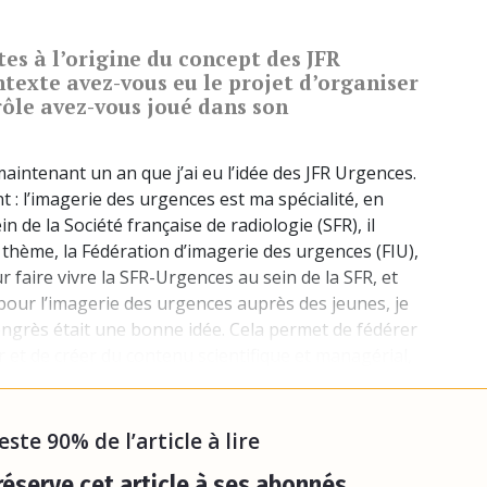
es à l’origine du concept des JFR
texte avez-vous eu le projet d’organiser
 rôle avez-vous joué dans son
maintenant un an que j’ai eu l’idée des JFR Urgences.
 : l’imagerie des urgences est ma spécialité, en
in de la Société française de radiologie (SFR), il
 thème, la Fédération d’imagerie des urgences (FIU),
 faire vivre la SFR-Urgences au sein de la SFR, et
 pour l’imagerie des urgences auprès des jeunes, je
ongrès était une bonne idée. Cela permet de fédérer
 et de créer du contenu scientifique et managérial,
’abord proposé l’idée au
board
de la SFR-Urgences,
 proposé l’évènement à la SFR, qui a donné so
reste 90% de l’article à lire
éserve cet article à ses abonnés