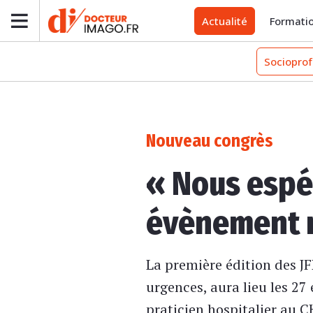
Actualité
Formati
Socioprof
Nouveau congrès
« Nous espé
évènement n
La première édition des J
urgences, aura lieu les 27
praticien hospitalier au C