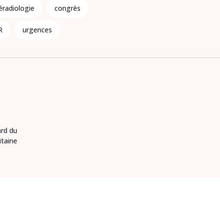
éradiologie
congrès
R
urgences
ard du
itaine