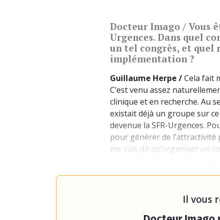
Docteur Imago / Vous êt
Urgences. Dans quel con
un tel congrès, et quel
implémentation ?
Guillaume Herpe /
Cela fait 
C’est venu assez naturellement
clinique et en recherche. Au se
existait déjà un groupe sur ce
devenue la SFR-Urgences. Pour
pour générer de l’attractivité
me suis dit qu’organiser un c
les professionnels, d’échanger
de faire du réseau, etc. J’ai d
qui a été convaincu. Puis j’ai
Il vous 
Docteur Imago r