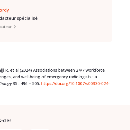
lordy
édacteur spécialisé
l’auteur
i R, et al (2024) Associations between 24/7 workforce
enges, and well-being of emergency radiologists : a
iology
35 : 496 – 505.
https://doi.org/10.1007/s00330-024-
-clés