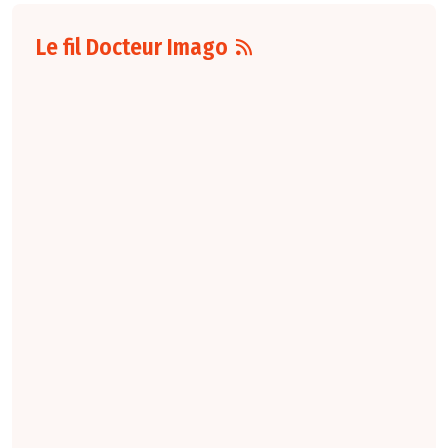
Le fil Docteur Imago
07 août
16:00
Pour la détection
du cancer du sein,
les performances
diagnostiques des
protocoles d'IRM
abrégée par
rapport à l'IRM
standard varient
selon le protocole
et le contexte
clinique. La
technique FAST
conserve une
sensibilité élevée,