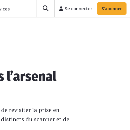
Se connecter
vices
S'abonner
s l’arsenal
e revisiter la prise en
s distincts du scanner et de