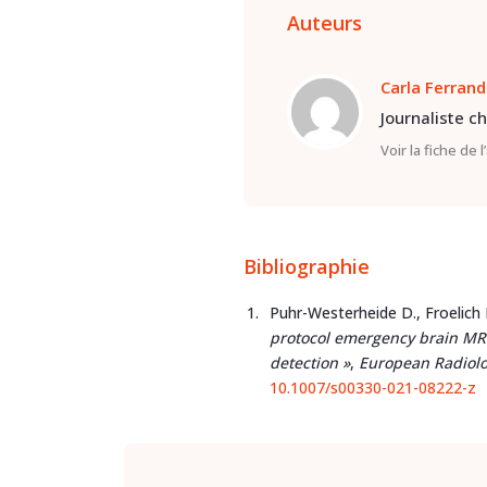
Auteurs
Carla Ferrand
Journaliste c
Voir la fiche de 
Bibliographie
Puhr-Westerheide D., Froelich M
protocol emergency brain MRI 
detection »
,
European Radiol
10.1007/s00330-021-08222-z