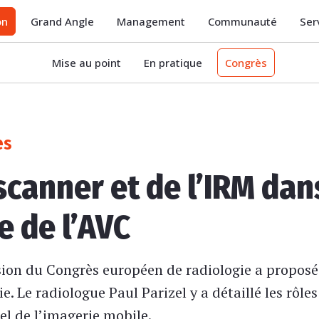
on
Grand Angle
Management
Communauté
Ser
Mise au point
En pratique
Congrès
es
scanner et de l’IRM dan
e de l’AVC
on du Congrès européen de radiologie a proposé d
. Le radiologue Paul Parizel y a détaillé les rôle
iel de l’imagerie mobile.