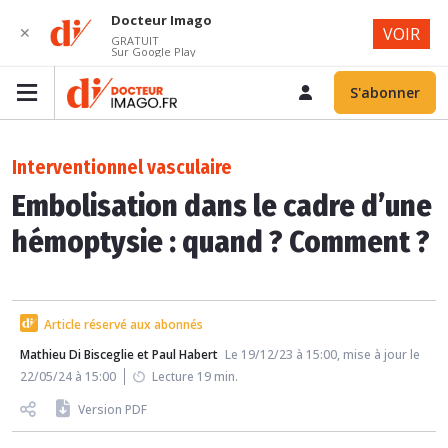
Docteur Imago
✕
VOIR
GRATUIT
Sur Google Play
S'abonner
Interventionnel vasculaire
Embolisation dans le cadre d’une
hémoptysie : quand ? Comment ?
Article réservé aux abonnés
Mathieu Di Bisceglie et Paul Habert
Le 19/12/23 à 15:00, mise à jour le
22/05/24 à 15:00
Lecture 19 min.
Version PDF