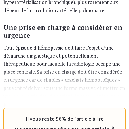
hyperartérialisation bronchique), plus rarement aux
dépens de la circulation artérielle pulmonaire.
Une prise en charge à considérer en
urgence
Tout épisode d’hémoptysie doit faire l’objet d’une
démarche diagnostique et potentiellement
thérapeutique pour laquelle la radiologie occupe une
place centrale. Sa prise en charge doit être considérée
en urgence car de simples « crachats hémoptoïques »
peuvent récidiver sous une forme massive et mettre en
jeu le pronostic vital du patient de façon rapide, non
pas par leurs conséquences hémorragiques mais par
leur rete
Il vous reste 96% de l’article à lire