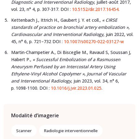
Diagnostic and Interventional Radiology
, juillet-août 2017,
vol. 23, n° 4, p. 307-317. DOI :
10.5152/dir.2017.16454
.
Kettenbach J., Ittrich H., Gaubert J. Y. et coll.,
« CIRSE
standards of practice on bronchial artery embolization »
,
Cardiovascular and Interventional Radiology
, juin 2022, vol.
45, n° 6, p. 721–732 DOI :
10.1007/s00270-022-03127-w
Martin-Champetier A., Di Bisceglie M., Ravaud S, Soussan J,
Habert P.,
« Successful Embolization of a Rasmussen
Aneurysm Perfused by an Intercostal Artery Using
Ethylene-Vinyl Alcohol Copolymer »
,
Journal of Vascular
and Interventional Radiology
, juin 2023, vol. 34, n° 6,
p. 1098-1100. DOI :
10.1016/j.jvir.2023.01.025
.
Modalité d’imagerie
Scanner
Radiologie interventionnelle