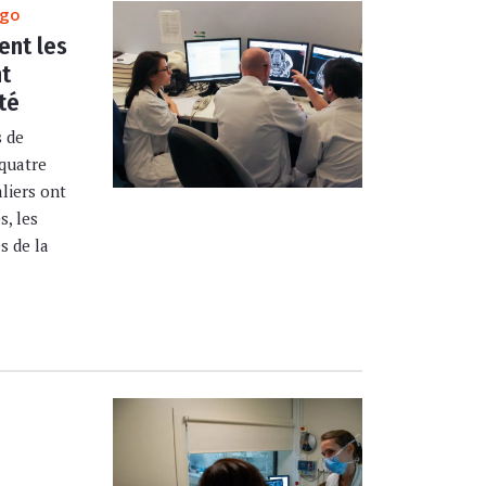
ago
ent les
nt
té
s de
 quatre
liers ont
s, les
s de la