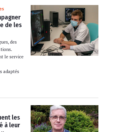
es
mpagner
ue de les
gues, des
tions.
 le service
s adaptés
.
uent les
é à leur