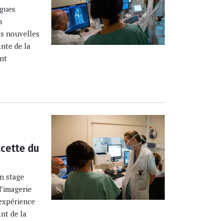
ogues
n
s nouvelles
ante de la
ent
acette du
un stage
d’imagerie
 expérience
ant de la