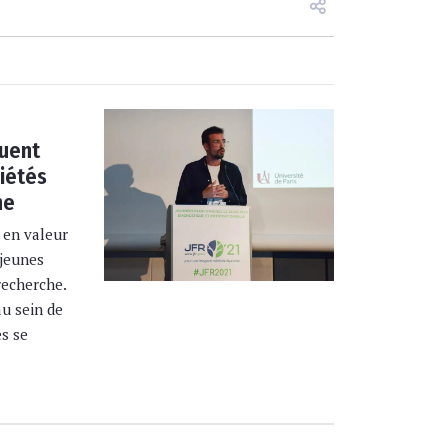
uent
ciétés
he
 en valeur
 jeunes
recherche.
au sein de
es se