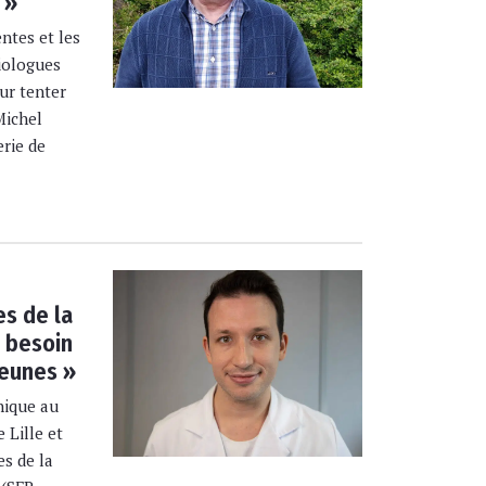
 »
ntes et les
iologues
our tenter
Michel
erie de
s de la
s besoin
jeunes »
nique au
 Lille et
es de la