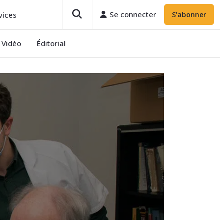
Se connecter
S'abonner
Se connecter
vices
S'abonner
Vidéo
Éditorial