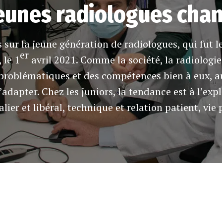
eunes radiologues chan
s sur la jeune génération de radiologues, qui fut 
er
 le 1
avril 2021. Comme la société, la radiologi
 problématiques et des compétences bien à eux, au
’adapter. Chez les juniors, la tendance est à l’ex
lier et libéral, technique et relation patient, vie