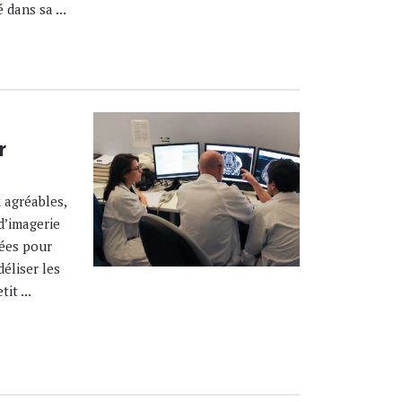
 dans sa ...
r
 agréables,
d’imagerie
ées pour
déliser les
it ...