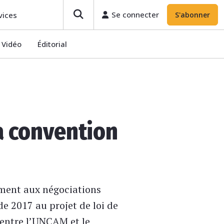
Se connecter
S'abonner
Se connecter
vices
S'abonner
Vidéo
Éditorial
la convention
ement aux négociations
de 2017 au projet de loi de
 entre l’UNCAM et le