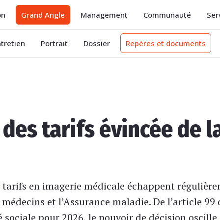
on
Grand Angle
Management
Communauté
Ser
ntretien
Portrait
Dossier
Repères et documents
 des tarifs évincée de 
es tarifs en imagerie médicale échappent régulièr
 médecins et l’Assurance maladie. De l’article 99 
 sociale pour 2026, le pouvoir de décision oscille