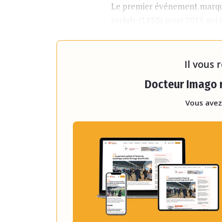
Le premier événement marquan
sociale (LFSS) pour 2017, qui 
de l’Union nationale des cai
la fixation des rémuné
Il vous 
Docteur Imago r
Vous avez