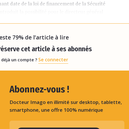
t date de la loi de financement de la Sécurité
introduit la possibilité pour le directeur général
sses d’assurance maladie (UNCAM) de
« procéder à
reste 79% de l’article à lire
éserve cet article à ses abonnés
Se connecter
 déjà un compte ?
Abonnez-vous !
Docteur Imago en illimité sur desktop, tablette,
smartphone, une offre 100% numérique