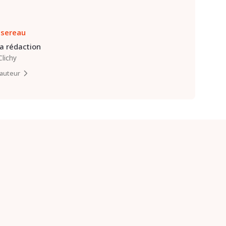
ssereau
la rédaction
Clichy
l’auteur