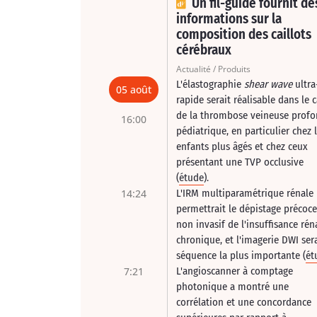
Un fil-guide fournit de
informations sur la
composition des caillots
cérébraux
Actualité / Produits
L'élastographie
shear wave
ultra
05 août
rapide serait réalisable dans le 
de la thrombose veineuse prof
16:00
pédiatrique, en particulier chez 
enfants plus âgés et chez ceux
présentant une TVP occlusive
(
étude
).
14:24
L'IRM multiparamétrique rénale
permettrait le dépistage précoce
non invasif de l'insuffisance rén
chronique, et l'imagerie DWI sera
séquence la plus importante (
ét
7:21
L'angioscanner à comptage
photonique a montré une
corrélation et une concordance