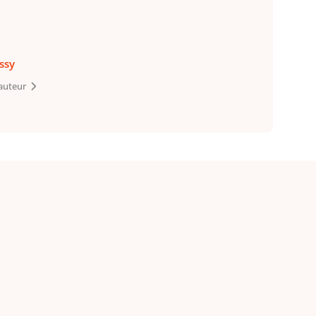
ssy
’auteur