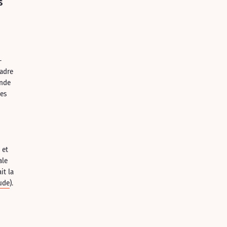
s
-
cadre
onde
les
 et
ale
it la
ude
).