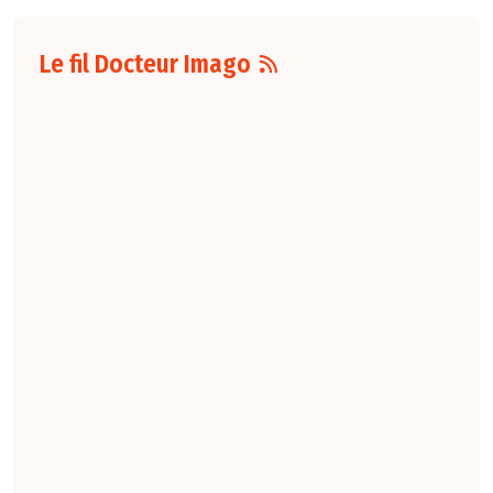
Le fil Docteur Imago
07 août
16:00
Pour la détection
du cancer du sein,
les performances
diagnostiques des
protocoles d'IRM
abrégée par
rapport à l'IRM
standard varient
selon le protocole
et le contexte
clinique. La
technique FAST
conserve une
sensibilité élevée,