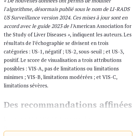
« De nouvelles données ont permis de modifier
l'algorithme, désormais publié sous le nom de LI-RADS
US Surveillance version 2024. Ces mises à jour sont en
accord avec le guide 2023 de l'
American Association for
the Study of Liver Diseases
»,
indiquent les auteurs. Les
résultats de l’échographie se divisent en trois
catégories : US-1, négatif ; US-2, sous-seuil ; et US-3,
positif. Le score de visualisation a trois attributions
possibles : VIS-A, pas de limitations ou limitations
minimes ; VIS-B, limitations modérées ; et VIS-C,
limitations sévères.
Des recommandations affinées
La version LI-RADS 2024 contient des
recommandations de prise en charge
« affinées »
pour
inclure la répétition de l'échographie dans les 3 mois,