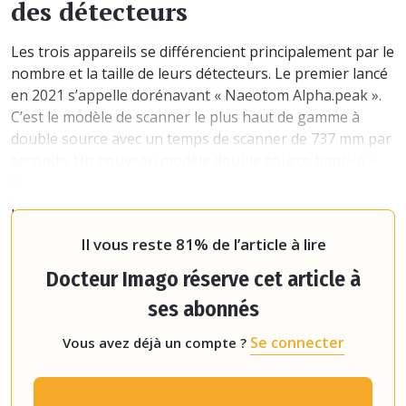
des détecteurs
Les trois appareils se différencient principalement par le
nombre et la taille de leurs détecteurs. Le premier lancé
en 2021 s’appelle dorénavant « Naeotom Alpha.peak ».
C’est le modèle de scanner le plus haut de gamme à
double source avec un temps de scanner de 737 mm par
seconde. Un nouveau modèle double source baptisé «
Naeotom Alpha.Pro » a été créé avec un temps de scan
plus modeste, de 491 mm par seconde. Enfin, le
constructeur allemand a
Il vous reste 81% de l’article à lire
Docteur Imago réserve cet article à
ses abonnés
Se connecter
Vous avez déjà un compte ?