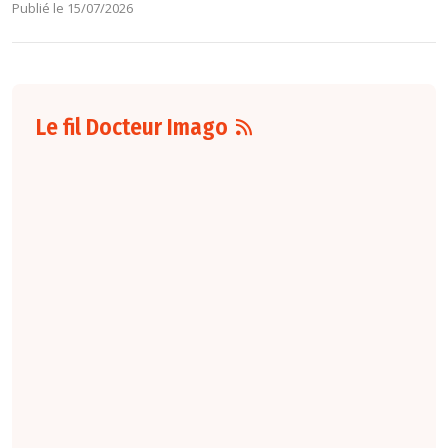
Publié le 15/07/2026
Le fil Docteur Imago
07 août
16:00
Pour la détection
du cancer du sein,
les performances
diagnostiques des
protocoles d'IRM
abrégée par
rapport à l'IRM
standard varient
selon le protocole
et le contexte
clinique. La