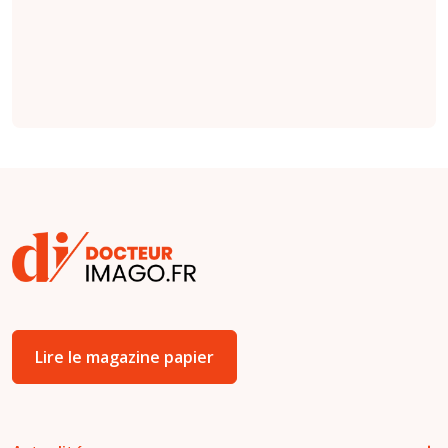
par des cliniciens
(
étude
).
Lire le magazine papier