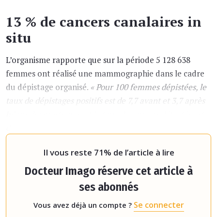
13 % de cancers canalaires in
situ
L’organisme rapporte que sur la période 5 128 638
femmes ont réalisé une mammographie dans le cadre
du dépistage organisé.
« Pour 100 femmes dépistées, le
taux de dépistages positifs est de 7,7 avant et 3,7 après
bilans diagnostiques, et le taux de cancers détectés est
de 0,79. La VPP est de 10,4 % avant et 20,7 % après
bilans di
Il vous reste 71% de l’article à lire
Docteur Imago réserve cet article à
ses abonnés
Se connecter
Vous avez déjà un compte ?