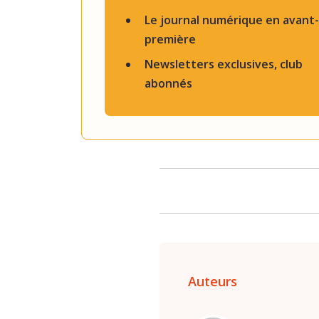
Le journal numérique en avant-
première
Newsletters exclusives, club
abonnés
Auteurs