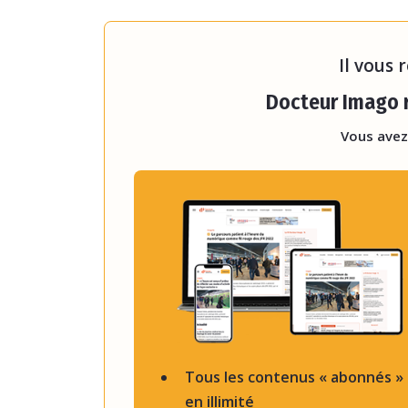
national n’est pas encore dé
nom
« constitue une étape es
Il vous 
Docteur Imago r
Vous avez
Tous les contenus « abonnés »
en illimité