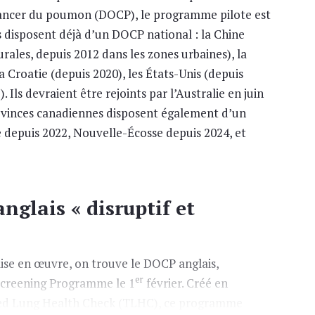
cancer du poumon (DOCP), le programme pilote est
ys disposent déjà d’un DOCP national : la Chine
urales, depuis 2012 dans les zones urbaines), la
a Croatie (depuis 2020), les États-Unis (depuis
 Ils devraient être rejoints par l’Australie en juin
ovinces canadiennes disposent également d’un
depuis 2022, Nouvelle-Écosse depuis 2024, et
glais « disruptif et
ise en œuvre, on trouve le DOCP anglais,
er
Screening Programme le 1
février. Créé en
ted Lung Health Check (TLHC), ce programme