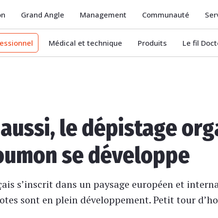
on
Grand Angle
Management
Communauté
Ser
essionnel
Médical et technique
Produits
Le fil Doc
 aussi, le dépistage or
oumon se développe
ais s’inscrit dans un paysage européen et interna
ilotes sont en plein développement. Petit tour d’ho