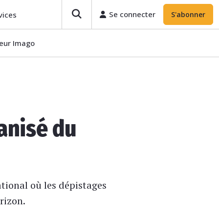
Se connecter
vices
S'abonner
teur Imago
ganisé du
tional où les dépistages
rizon.