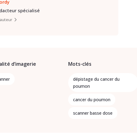
lordy
édacteur spécialisé
l’auteur
lité d’imagerie
Mots-clés
anner
dépistage du cancer du
poumon
cancer du poumon
scanner basse dose