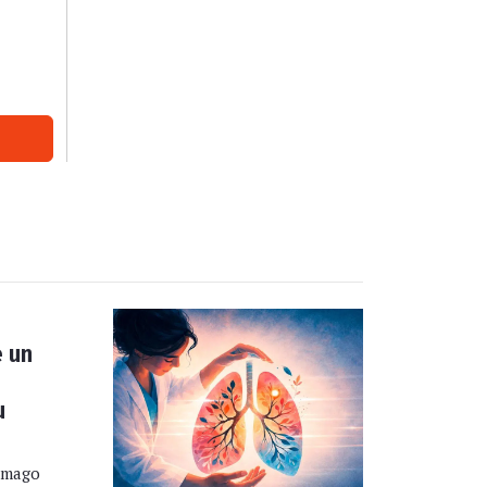
 un
u
Imago