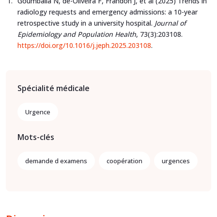
Goumballa N, de-Oliveira F, Frandon J, et al (2025) Trends in
radiology requests and emergency admissions: a 10-year
retrospective study in a university hospital.
Journal of
Epidemiology and Population Health
, 73(3):203108.
https://doi.org/10.1016/j.jeph.2025.203108
.
Spécialité médicale
Urgence
Mots-clés
demande d examens
coopération
urgences