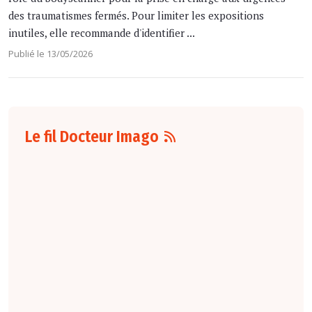
des traumatismes fermés. Pour limiter les expositions
inutiles, elle recommande d'identifier ...
Publié le 13/05/2026
Le fil Docteur Imago
10 août
14:00
Les coûts
croissants et les
inefficacités
opérationnelles
menacent la
durabilité
financière de l’IRM.