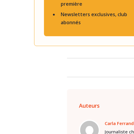
première
Newsletters exclusives, club
abonnés
Auteurs
Carla Ferrand
Journaliste c