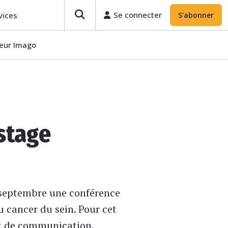
Se connecter
vices
S'abonner
teur Imago
stage
 septembre une conférence
u cancer du sein. Pour cet
 et de communication.