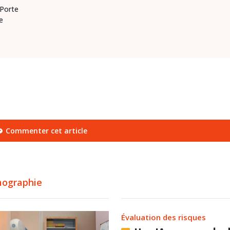
 Porte
e
Commenter cet article
ographie
Évaluation des risques