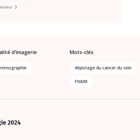
l’auteur
lité d’imagerie
Mots-clés
mmographie
dépistage du cancer du sein
FNMR
gie 2024