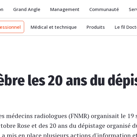
on
Grand Angle
Management
Communauté
Ser
essionnel
Médical et technique
Produits
Le fil Doc
èbre les 20 ans du dépi
es médecins radiologues (FNMR) organisait le 19
ctobre Rose et des 20 ans du dépistage organisé d
n a mis en place plusieurs actions d'information