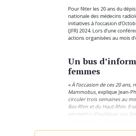
Pour fêter les 20 ans du dépi
nationale des médecins radi
initiatives à l’occasion d’Oct
(JFR) 2024. Lors d’une conféren
actions organisées au mois d’
Un bus d’inform
femmes
« À l’occasion de ces 20 ans,
Mammobus,
explique Jean-Ph
circuler trois semaines au mo
Bas-Rhin et du Haut-Rhin. Il
permettra d’expliquer aux 
Dans le bus, il y aura des rep
il. Les femmes qui le souhait
de 15 jours dans un cabinet