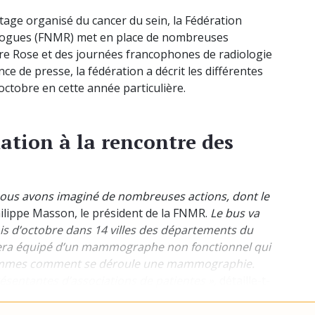
stage organisé du cancer du sein, la Fédération
ologues (FNMR) met en place de nombreuses
obre Rose et des journées francophones de radiologie
ce de presse, la fédération a décrit les différentes
octobre en cette année particulière.
ation à la rencontre des
 nous avons imaginé de nombreuses actions, dont le
ilippe Masson, le président de la FNMR.
Le bus va
is d’octobre dans 14 villes des départements du
 sera équipé d’un mammographe non fonctionnel qui
femmes comment se déroule une mammographie.
résentantes d’associations de patientes »,
détaille-t-
ent pourront obtenir un rendez-vous dans un délai