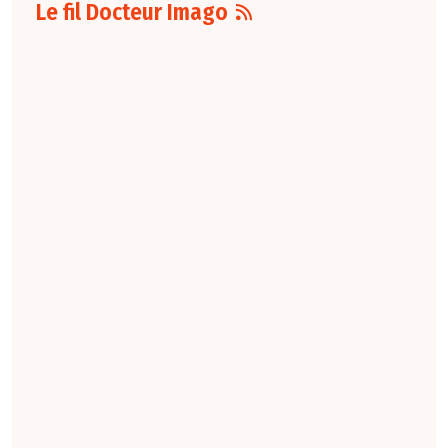
Le fil Docteur Imago
06 août
16:00
L'arrêté du 4 août
2026
fixant le
nombre d'étudiants
de troisième cycle
des études de
médecine
susceptibles d'être
affectés, par
spécialité et par
subdivision
territoriale au titre
de l'année
universitaire 2026-
2027 a été publié
au Journal Officiel.
Pour la radiologie,