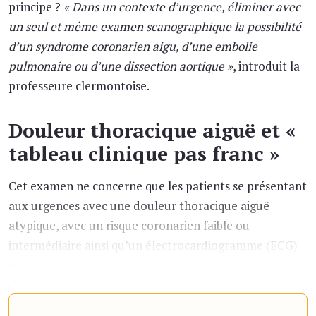
principe ?
« Dans un contexte d’urgence, éliminer avec
un seul et même examen scanographique la possibilité
d’un syndrome coronarien aigu, d’une embolie
pulmonaire ou d’une dissection aortique »
, introduit la
professeure clermontoise.
Douleur thoracique aiguë et «
tableau clinique pas franc »
Cet examen ne concerne que les patients se présentant
aux urgences avec une douleur thoracique aiguë
atypique, avec un risque coronarien faible ou
intermédiaire ainsi qu’un électrocardiogramme (ECG)
normal ou non conclusif. Le scanner
triple rule-out
est
donc réservé aux cas où
« le tableau clinique n’est pas
franc »
, même après une analy