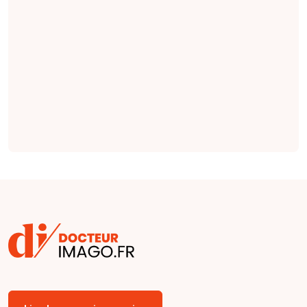
radiologie qui
seraient plus
complètes et plus
factuelles que les
indications émises
par des cliniciens
(
étude
).