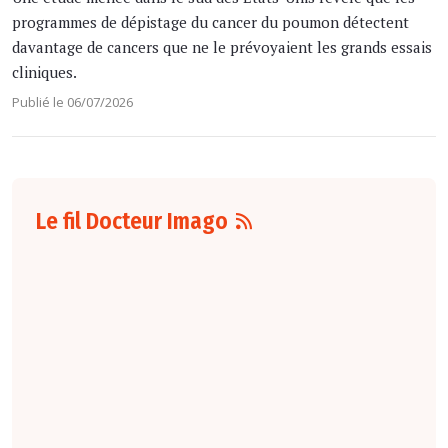
programmes de dépistage du cancer du poumon détectent
davantage de cancers que ne le prévoyaient les grands essais
cliniques.
Publié le 06/07/2026
Le fil Docteur Imago
07 août
16:00
Pour la détection
du cancer du sein,
les performances
diagnostiques des
protocoles d'IRM
abrégée par