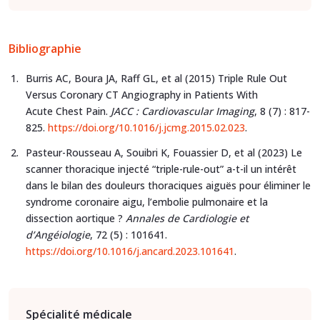
Bibliographie
Burris AC, Boura JA, Raff GL, et al (2015) Triple Rule Out
Versus Coronary CT Angiography in Patients With
Acute Chest Pain.
JACC : Cardiovascular Imaging
, 8 (7) : 817-
825.
https://doi.org/10.1016/j.jcmg.2015.02.023
.
Pasteur-Rousseau A, Souibri K, Fouassier D, et al (2023) Le
scanner thoracique injecté “triple-rule-out” a-t-il un intérêt
dans le bilan des douleurs thoraciques aiguës pour éliminer le
syndrome coronaire aigu, l’embolie pulmonaire et la
dissection aortique ?
Annales de Cardiologie et
d’Angéiologie
, 72 (5) : 101641.
https://doi.org/10.1016/j.ancard.2023.101641
.
Spécialité médicale