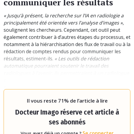
communiquer les résultats
« Jusqu’à présent, la recherche sur l’IA en radiologie a
principalement été orientée vers l’analyse d’images »
,
soulignent les chercheurs. Cependant, cet outil peut
également contribuer à d’autres étapes du processus, et
notamment à la hiérarchisation des flux de travail ou à la
rédaction de comptes rendus pour communiquer les
résultats, estiment-ils.
« Les outils de rédaction
automatique pourraient soutenir le travail des
radiologues à l’avenir. Ils permettraient à un radiologue
de consacrer du temps à l’observation des détails de
l’image et de la pathologie du patient »
, écrivent-ils.
ChatGPT pourrait donc être considéré c
Il vous reste 71% de l’article à lire
Docteur Imago réserve cet article à
ses abonnés
Se connecter
Vous avez déjà un compte ?