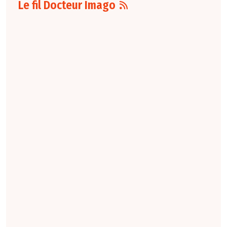
Le fil Docteur Imago
07 août
16:00
Pour la détection
du cancer du sein,
les performances
diagnostiques des
protocoles d'IRM
abrégée par
rapport à l'IRM
standard varient
selon le protocole
et le contexte
clinique. La
technique FAST
conserve une
sensibilité élevée,
tandis que la
combinaison FAST +