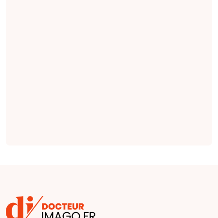
des notes cliniques,
des indications
pertinentes en
radiologie qui
seraient plus
complètes et plus
factuelles que les
indications émises
par des cliniciens
(
étude
).