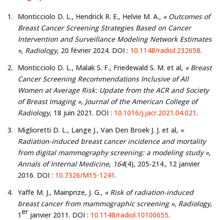
Monticciolo D. L., Hendrick R. E., Helvie M. A.,
« Outcomes of
Breast Cancer Screening Strategies Based on Cancer
Intervention and Surveillance Modeling Network Estimates
»
,
Radiology
, 20 février 2024. DOI :
10.1148/radiol.232658
.
Monticciolo D. L., Malak S. F., Friedewald S. M. et al,
« Breast
Cancer Screening Recommendations Inclusive of All
Women at Average Risk: Update from the ACR and Society
of Breast Imaging »
,
Journal of the American College of
Radiology
, 18 juin 2021. DOI :
10.1016/j.jacr.2021.04.021
.
Miglioretti D. L., Lange J., Van Den Broek J. J. et al,
«
Radiation-induced breast cancer incidence and mortality
from digital mammography screening: a modeling study »
,
Annals of Internal Medicine
,
164
(4), 205-214., 12 janvier
2016. DOI :
10.7326/M15-1241
.
Yaffe M. J., Mainprize, J. G.,
« Risk of radiation-induced
breast cancer from mammographic screening »
,
Radiology
,
er
1
janvier 2011. DOI :
10.1148/radiol.10100655
.