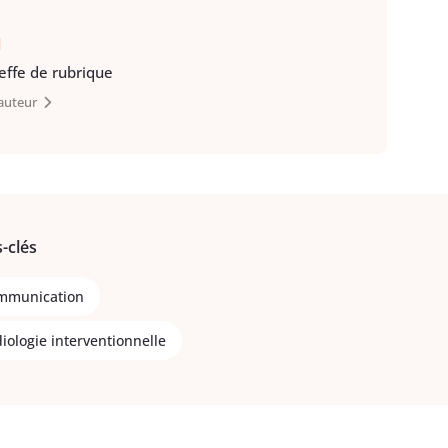
d
heffe de rubrique
’auteur
-clés
mmunication
diologie interventionnelle