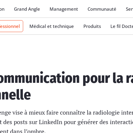
on
Grand Angle
Management
Communauté
Ser
essionnel
Médical et technique
Produits
Le fil Doc
ommunication pour la r
nnelle
lenge vise à mieux faire connaître la radiologie int
 des posts sur LinkedIn pour générer des interactio
vent dans l’ombre.