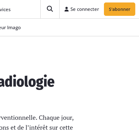
Se connecter
vices
S'abonner
teur Imago
adiologie
erventionnelle. Chaque jour,
ns et de l’intérêt sur cette