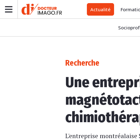
Actualité
Formati
Socioprof
Recherche
Une entrepr
magnétotact
chimiothéra
L'entreprise montréalais