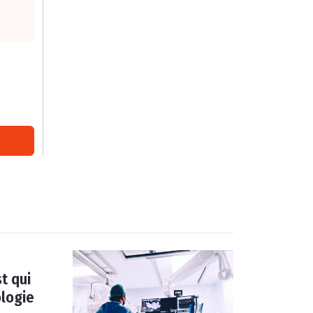
t qui
ologie