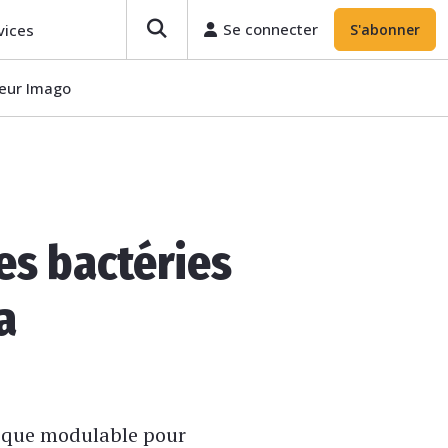
Se connecter
vices
S'abonner
teur Imago
es bactéries
a
ique modulable pour