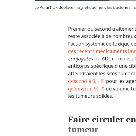
Le PolarTrak déplace magnétiquement les bactéries ma
Premier ou second traitement 
reste associée à de nombreux 
l'action systémique toxique d
des récents médicaments i
conjugate
s ou ADC) – molécul
anticorps spécifique d'une ci
atteindraient les sites tumora
descend à 0,1 %
pour les agen
qu'environ 90 %
du volume tum
les tumeurs solides.
Faire circuler e
tumeur