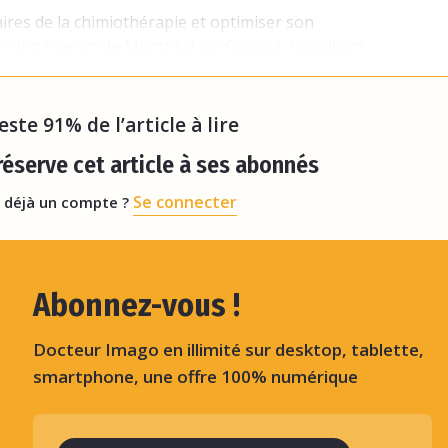
aires de la chimiothérapie et optimiser son
des ingénieurs de Montréal, au Canada, travaillent
un nouveau système d'administration de la
reste 91% de l’article à lire
éserve cet article à ses abonnés
Se connecter
 déjà un compte ?
Abonnez-vous !
Docteur Imago en illimité sur desktop, tablette,
smartphone, une offre 100% numérique