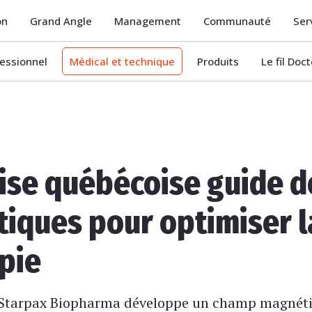
on
Grand Angle
Management
Communauté
Ser
essionnel
Médical et technique
Produits
Le fil Doc
ise québécoise guide d
iques pour optimiser l
pie
e Starpax Biopharma développe un champ magnét