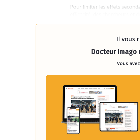
Pour limiter les effets second
efficacité, des chercheurs et 
depuis plusieurs années sur 
chimiothérapie. Son pri
Il vous 
Docteur Imago r
Vous avez