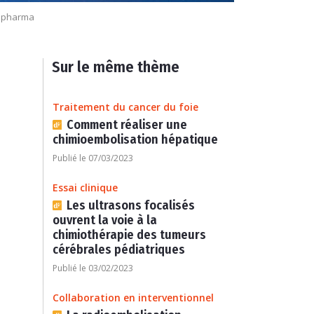
opharma
Sur le même thème
Traitement du cancer du foie
Comment réaliser une
chimioembolisation hépatique
Publié le 07/03/2023
Essai clinique
Les ultrasons focalisés
ouvrent la voie à la
chimiothérapie des tumeurs
cérébrales pédiatriques
Publié le 03/02/2023
Collaboration en interventionnel