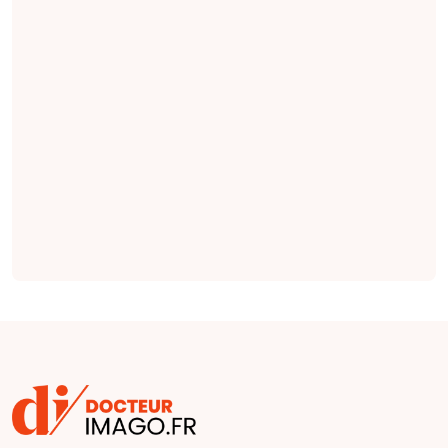
le dépistage
précoce et non
invasif de
l'insuffisance
rénale chronique,
et l'imagerie DWI
serait la séquence
la plus importante
(
étude
).