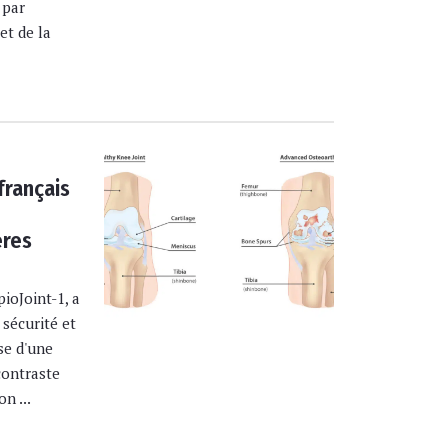
 par
et de la
français
ères
pioJoint-1, a
 sécurité et
se d'une
contraste
n ...