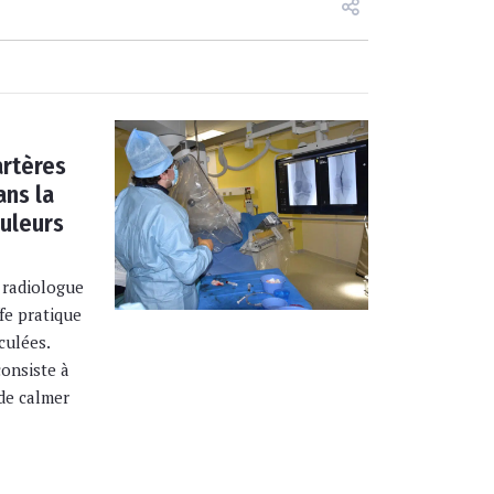
artères
ans la
ouleurs
e radiologue
fe pratique
culées.
onsiste à
 de calmer