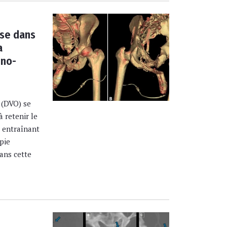
se dans
a
éno-
 (DVO) se
à retenir le
, entraînant
pie
ans cette