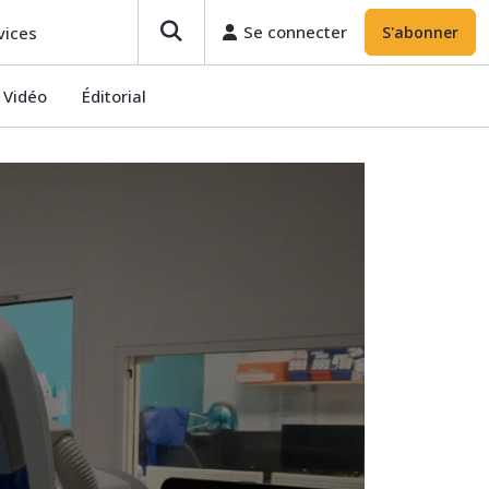
Se connecter
S'abonner
Se connecter
vices
S'abonner
Vidéo
Éditorial