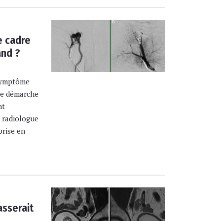
e cadre
and ?
 symptôme
une démarche
nt
e radiologue
prise en
asserait