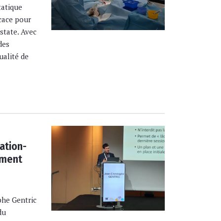
tatique
icace pour
state. Avec
des
ualité de
ation-
ement
phe Gentric
du