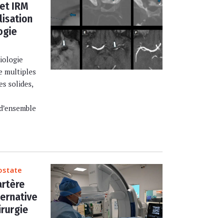
et IRM
lisation
ogie
iologie
e multiples
s solides,
 d’ensemble
ostate
artère
ternative
irurgie