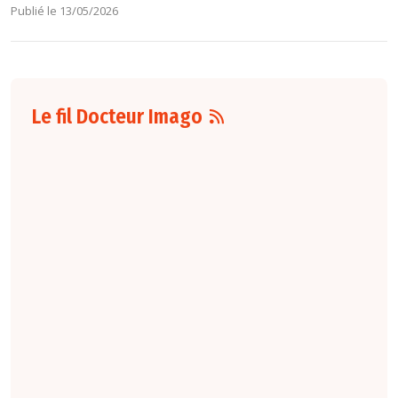
Publié le 13/05/2026
Le fil Docteur Imago
07 août
16:00
Pour la détection
du cancer du sein,
les performances
diagnostiques des
protocoles d'IRM
abrégée par
rapport à l'IRM
standard varient
selon le protocole
et le contexte