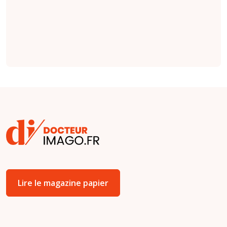
indications émises
par des cliniciens
(
étude
).
Lire le magazine papier