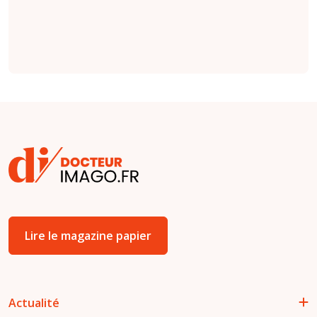
(
étude
).
Lire le magazine papier
Actualité