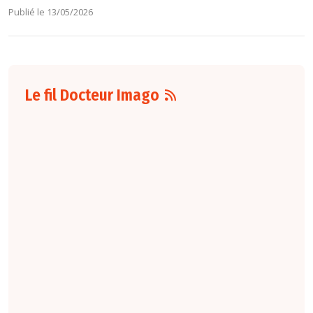
Publié le 13/05/2026
Le fil Docteur Imago
06 août
16:00
L'arrêté du 4 août
2026
fixant le
nombre d'étudiants
de troisième cycle
des études de
médecine
susceptibles d'être
affectés, par
spécialité et par
subdivision