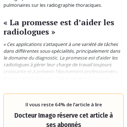
pulmonaires sur les radiographie thoraciques.
« La promesse est d’aider les
radiologues »
« Ces applications s’attaquent à une variété de tâches
dans différentes sous-spécialités, principalement dans
le domaine du diagnostic. La promesse est d’aider les
radiologues à gérer leur charge de travail toujours
croissante et à prévenir l’épuisement professionnel »,
notent Patrick Omoumi, chef du service d’imagerie
musculo-squelettique à l'hôpital universitaire de
Lausanne (Suisse) et Jonas Richiardi, professeur au
département de r
Il vous reste 64% de l’article à lire
Docteur Imago réserve cet article à
ses abonnés