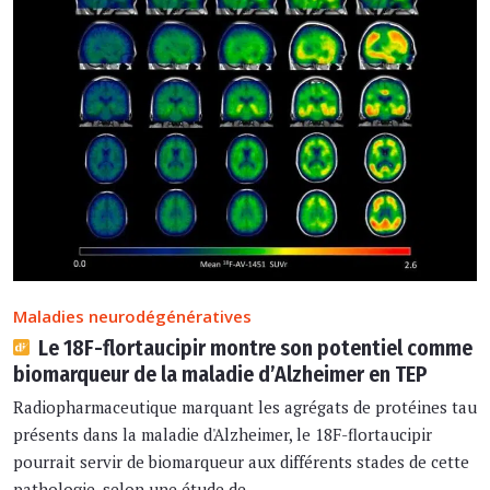
Maladies neurodégénératives
Le 18F-flortaucipir montre son potentiel comme
biomarqueur de la maladie d’Alzheimer en TEP
Radiopharmaceutique marquant les agrégats de protéines tau
présents dans la maladie d'Alzheimer, le 18F-flortaucipir
pourrait servir de biomarqueur aux différents stades de cette
pathologie, selon une étude de ...