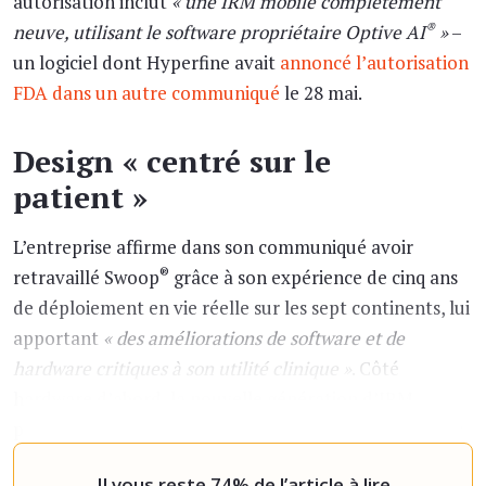
autorisation inclut
« une IRM mobile complètement
®
neuve, utilisant le software propriétaire Optive AI
»
–
un logiciel dont Hyperfine avait
annoncé l’autorisation
FDA dans un autre communiqué
le 28 mai.
Design « centré sur le
patient »
L’entreprise affirme dans son communiqué avoir
®
retravaillé Swoop
grâce à son expérience de cinq ans
de déploiement en vie réelle sur les sept continents, lui
apportant
« des améliorations de software et de
hardware critiques à son utilité clinique »
. Côté
hardware d’abord, la nouvelle génération d’IRM
présente
« des innovations spécialement conçues pour
fournir le meilleur rapport signal sur bruit »
, ai
Il vous reste 74% de l’article à lire