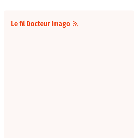
Le fil Docteur Imago
06 août
16:00
L'arrêté du 4 août
2026
fixant le
nombre d'étudiants
de troisième cycle
des études de
médecine
susceptibles d'être
affectés, par
spécialité et par
subdivision
territoriale au titre
de l'année
universitaire 2026-