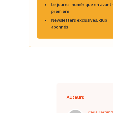
Le journal numérique en avant-
première
Newsletters exclusives, club
abonnés
Auteurs
Carla Ferrand