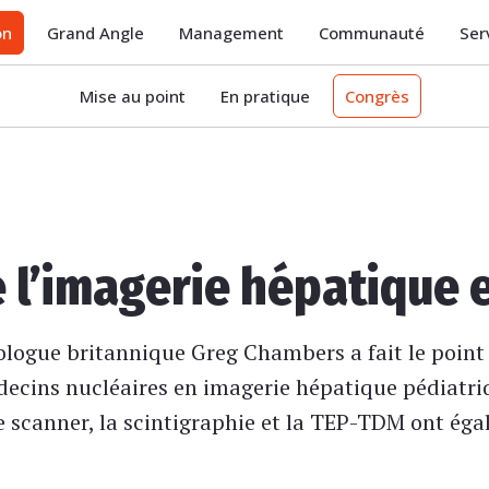
on
Grand Angle
Management
Communauté
Ser
Mise au point
En pratique
Congrès
e l’imagerie hépatique 
iologue britannique Greg Chambers a fait le point
ecins nucléaires en imagerie hépatique pédiatriq
le scanner, la scintigraphie et la TEP-TDM ont égal