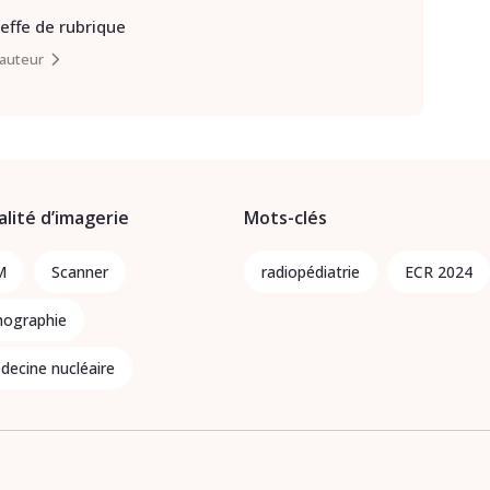
heffe de rubrique
l’auteur
lité d’imagerie
Mots-clés
M
Scanner
radiopédiatrie
ECR 2024
hographie
decine nucléaire