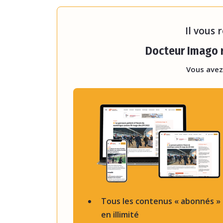
Malgré ses atout
Il vous 
Docteur Imago r
Vous avez
Tous les contenus « abonnés »
en illimité